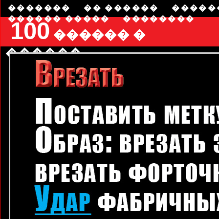
�������
�� ������
�����
������ �����
��������
100
������ �
������