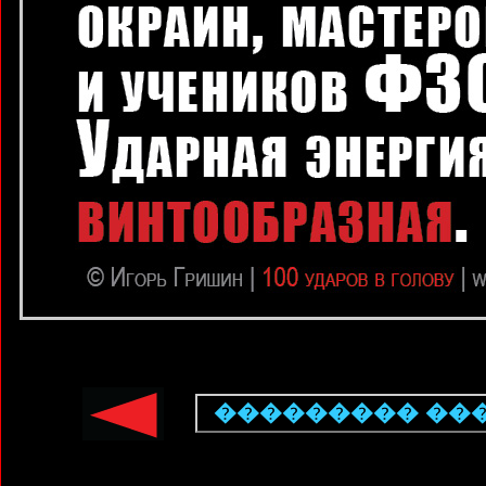
��������� ��