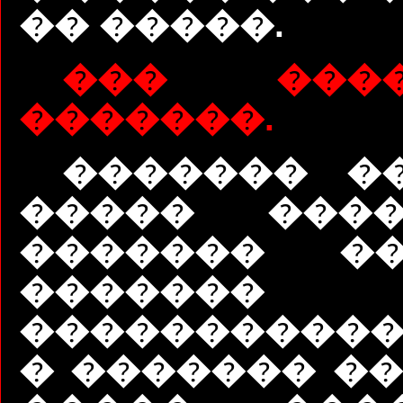
�� �����.
��� ���
�������.
������� �
����� ����
������� ��
�������
����������
� ������� ��