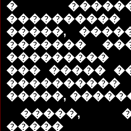
� ������
����������
�����, ����
������� ��
��������� 
��� ����� �
����������
�����, �����
�����, �
����� 