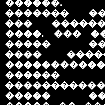
������. 
������� ��
��� ������
����. ��� �
����� ���
���� ���
�����������.
������ �
�����������
����� ���