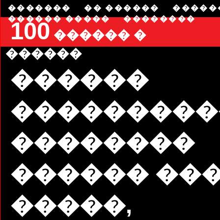
�������
�� ������
�����
������ �����
��������
100
������ �
������
������
���������
��������
������ ��
�����,