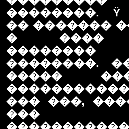
��������. Ÿ
�� ������� �
� ���� 
��������
��������. �
����� ���
����������
��� ���, ���
��� 
���������