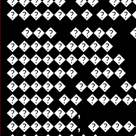
����� �� ��
������ � ���
��� ���� 
���������
��������
������ ��� 
����� ��� �
���� �� ����
������, 
������, ����