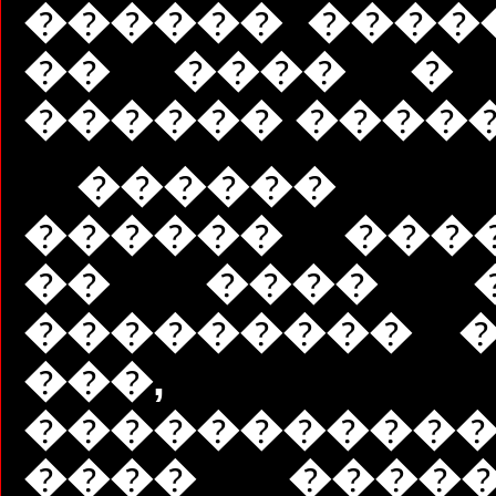
������ �����
�� ���� � 
������ �����
������
������ ���
�� ���� �
��������� �
���, 
�����������
���� �����