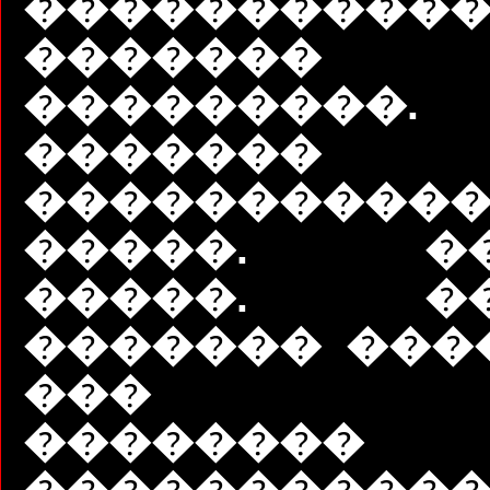
�����������
������� 
���������.
������� 
����������
�����. ��
�����. ��
������� ����
��� ��
������
����������