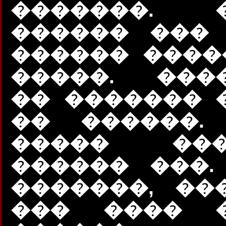
�������. �
������ ��� 
������ ����
�����. ���
�� ������� �
�� ������.
����� ��
������ ���.
�������, ��
��� ���� �