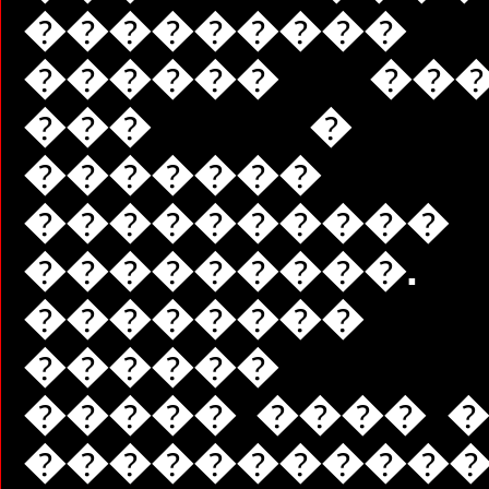
��������
������ ���
��� � �
�������
����������
���������.
�������
������ �
����� ���� �
�����������