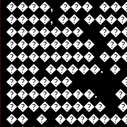
����, ��� ��
����, �� ���
������� ��
�������� ��
�������� ��
��� �����. �
������ �
��������. 
��������� �
�� � �������