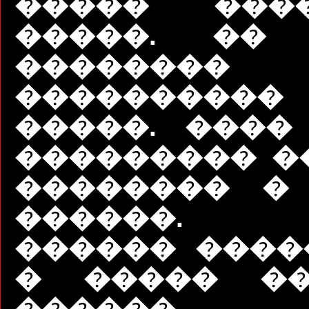
����� ����
�����. �� 
��������
����������
�����. ����
��������� ��
�������� �
������. 
������ ����
� ����� ��
�����