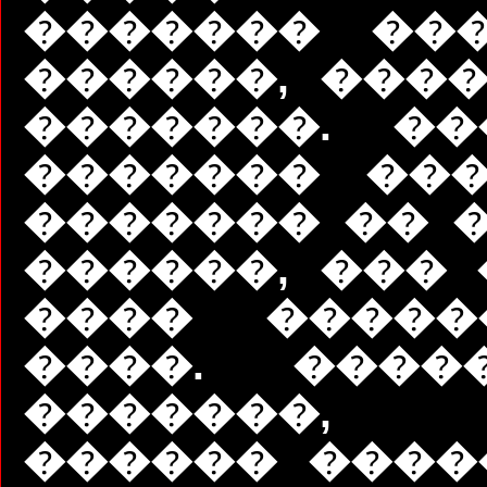
������� ��
������, ����
�������. ��
������� ���
������� �� �
������, ��� 
���� �����
����. ����
�������,
������ ����