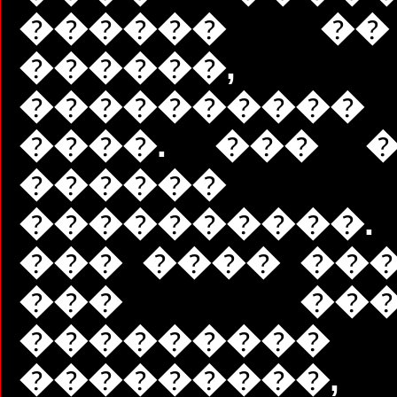
������ �
������,
����������
����. ��� 
������
����������
��� ���� ���
��� ����
��������
���������