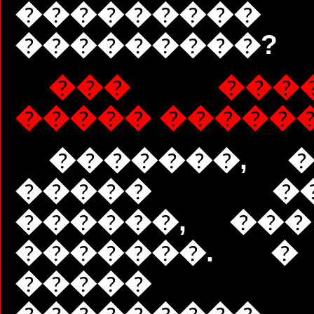
���������
���������?
��� ����
����� �����
�������, 
����� ��
������, ��
�������. �
�����
���������