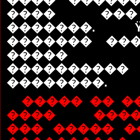
���� ��
�������.
������� ���
����
����������
��������.
����� �� �
���� �����
��� ����� �