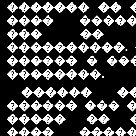
������� �� 
���� �����
��� �� �
����������. 
������ � ��
��������.
������ �
������ ��� �
����� �� �
���� �����