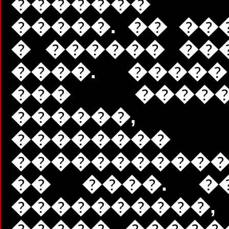
������� 
�����. �� ��
� ������ ��
����. ����
��� ����
������, 
��������
����������
�� ����. �
���������
����� �����