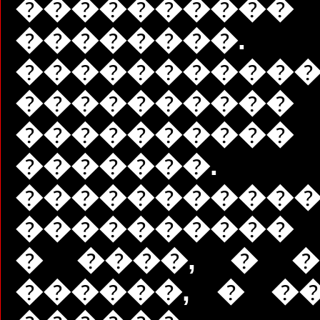
����������
��������
����������
����������
��������
�������.
����������
���������� 
� ����, � �
������, � ��