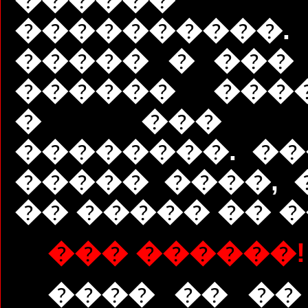
����������.
����� � ��� 
������ ���
� ��� �
��������. ��
����� ����, 
�� ����� �� �
��� ������!
���� �� ��