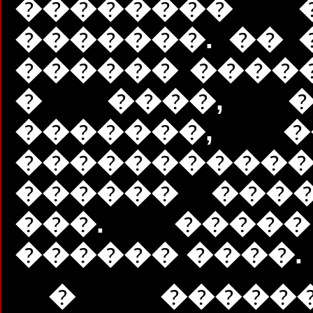
�������� �
�������. �� 
������ ����
� ����, 
�������, 
�����������
������ ���
���. ����
������ ����.
� �����