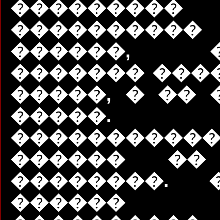
��������
����������
������, �
������� ���
�����, � �� 
�����.
����������
������ ��
��������. 
������ �