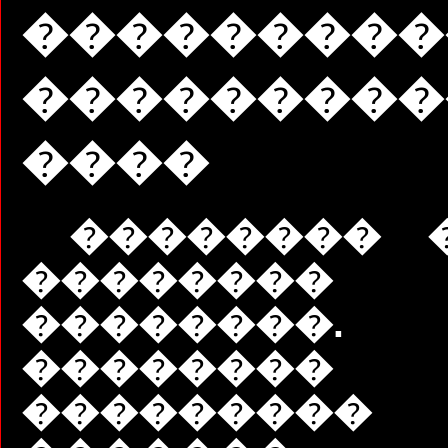
���������
���������
����
�������� 
��������
��������
��������
�������