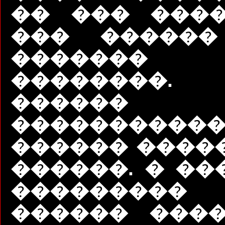
�� ��� ����
��� ������
������
��������
������
����������
������ ����
������. � ��
��������� 
������ ����