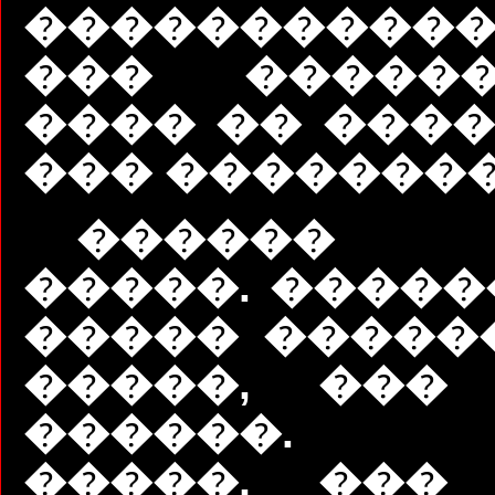
����������
��� ������
���� �� ����
��� ��������
������ 
�����. �����
����� ������
�����, ���
������. 
�����, ���