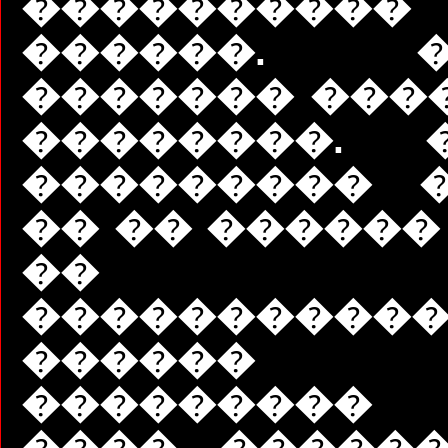
����������
������. ��
������� ���
��������. 
��������� 
�� �� ������
�� �
����������
������
��������
���� ������