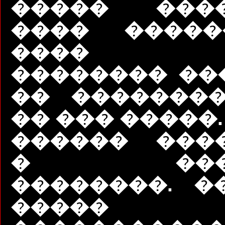
����� ����
���� �����
���� �
�������� ���
�� ��������
�� ��� �����.
������ ���
� ����
��������. �
����� �