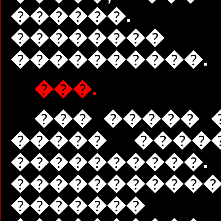
������. 
�������� 
����������.
���.
��� ����� 
����� ����
����������
����������
������