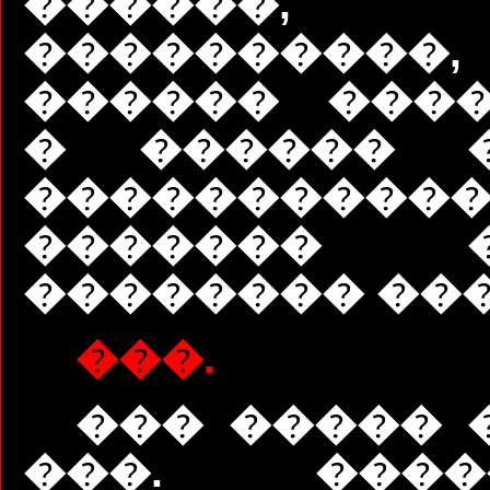
������
��������
������ ����
� ������ �
����������
������� �
�������� ��
���.
��� ����� 
���. ���