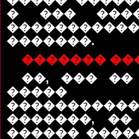
� ��� ����
����������
�������.
������� ��
��, ��� ��
�����
����������
�������, ��
������ �����