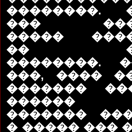
��������. 
��� ����
����� ����
�� ���
��������. 
���, ���� �
������� ��
������ 
������� ���
� ����� ��� 