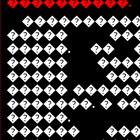
����������.
�������
����� ���
�����. �� 
����� ����
����� ����
����� �����
�������. � �
�����. �
������ ���